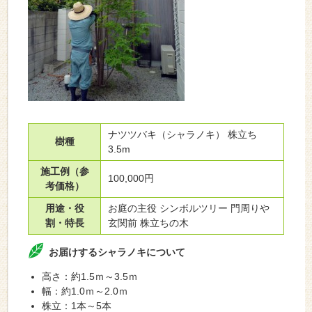
ナツツバキ（シャラノキ） 株立ち
樹種
3.5m
施工例（参
100,000円
考価格）
用途・役
お庭の主役 シンボルツリー 門周りや
割・特長
玄関前 株立ちの木
お届けするシャラノキについて
高さ：約1.5ｍ～3.5ｍ
幅：約1.0ｍ～2.0ｍ
株立：1本～5本