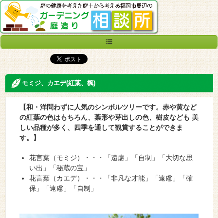
モミジ、カエデ(紅葉、楓)
【和・洋問わずに人気のシンボルツリーです。赤や黄など
の紅葉の色はもちろん、葉形や芽出しの色、樹皮なども 美
しい品種が多く、四季を通して観賞することができま
す。】
花言葉（モミジ）・・・「遠慮」「自制」「大切な思
い出」「秘蔵の宝」
花言葉（カエデ）・・・「非凡な才能」「遠慮」「確
保」「遠慮」「自制」