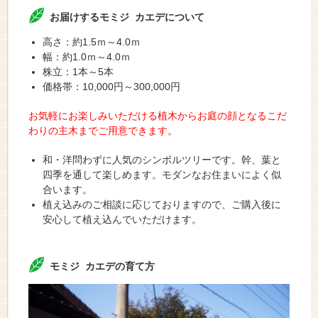
お届けするモミジ カエデについて
高さ：約1.5ｍ～4.0ｍ
幅：約1.0ｍ～4.0ｍ
株立：1本～5本
価格帯：10,000円～300,000円
お気軽にお楽しみいただける植木からお庭の顔となるこだ
わりの主木までご用意できます。
和・洋問わずに人気のシンボルツリーです。幹、葉と
四季を通して楽しめます。モダンなお住まいによく似
合います。
植え込みのご相談に応じておりますので、ご購入後に
安心して植え込んでいただけます。
モミジ カエデの育て方