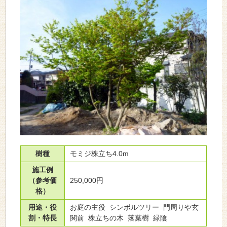
樹種
モミジ株立ち4.0m
施工例
（参考価
250,000円
格）
用途・役
お庭の主役 シンボルツリー 門周りや玄
割・特長
関前 株立ちの木 落葉樹 緑陰