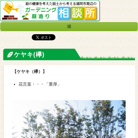
ケヤキ(欅)
【ケヤキ（欅）】
花言葉・・・「重厚」