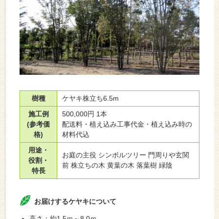
樹種
ケヤキ株立ち6.5m
施工例
500,000円 1本
(参考価
配送料・植え込み工事代金・植え込み時の
格)
材料代込
用途・
お庭の主役 シンボルツリー 門周りや玄関
役割・
前 株立ちの木 黄葉の木 落葉樹 緑陰
特長
お届けするケヤキについて
高さ：約1.5ｍ～8.0ｍ