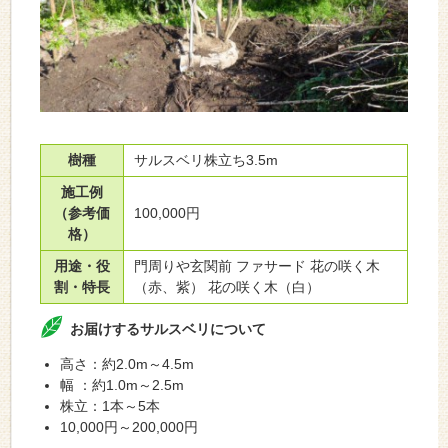
樹種
サルスベリ株立ち3.5m
施工例
（参考価
100,000円
格）
用途・役
門周りや玄関前 ファサード 花の咲く木
割・特長
（赤、紫） 花の咲く木（白）
お届けするサルスベリについて
高さ：約2.0m～4.5m
幅 ：約1.0m～2.5m
株立：1本～5本
10,000円～200,000円