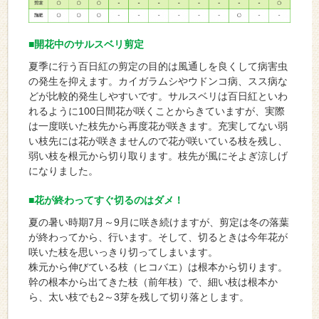
■開花中のサルスベリ剪定
夏季に行う百日紅の剪定の目的は風通しを良くして病害虫
の発生を抑えます。カイガラムシやウドンコ病、スス病な
どが比較的発生しやすいです。サルスベリは百日紅といわ
れるように100日間花が咲くことからきていますが、実際
は一度咲いた枝先から再度花が咲きます。充実してない弱
い枝先には花が咲きませんので花が咲いている枝を残し、
弱い枝を根元から切り取ります。枝先が風にそよぎ涼しげ
になりました。
■花が終わってすぐ切るのはダメ！
夏の暑い時期7月～9月に咲き続けますが、剪定は冬の落葉
が終わってから、行います。そして、切るときは今年花が
咲いた枝を思いっきり切ってしまいます。
株元から伸びている枝（ヒコバエ）は根本から切ります。
幹の根本から出てきた枝（前年枝）で、細い枝は根本か
ら、太い枝でも2～3芽を残して切り落とします。