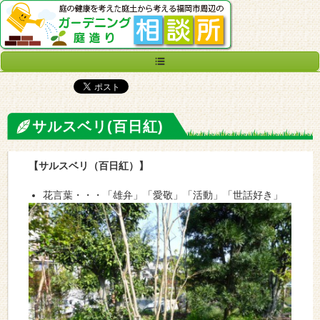
サルスベリ(百日紅)
【サルスベリ（百日紅）】
花言葉・・・「雄弁」「愛敬」「活動」「世話好き」