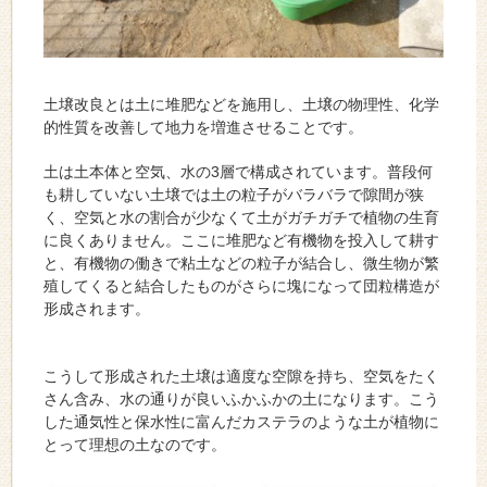
土壌改良とは土に堆肥などを施用し、土壌の物理性、化学
的性質を改善して地力を増進させることです。
土は土本体と空気、水の3層で構成されています。普段何
も耕していない土壌では土の粒子がバラバラで隙間が狭
く、空気と水の割合が少なくて土がガチガチで植物の生育
に良くありません。ここに堆肥など有機物を投入して耕す
と、有機物の働きで粘土などの粒子が結合し、微生物が繁
殖してくると結合したものがさらに塊になって団粒構造が
形成されます。
こうして形成された土壌は適度な空隙を持ち、空気をたく
さん含み、水の通りが良いふかふかの土になります。こう
した通気性と保水性に富んだカステラのような土が植物に
とって理想の土なのです。