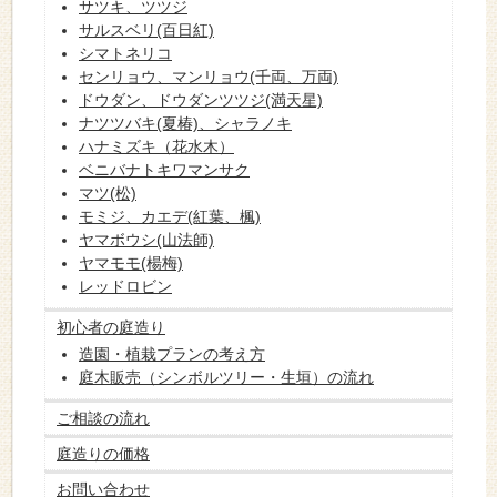
サツキ、ツツジ
サルスベリ(百日紅)
シマトネリコ
センリョウ、マンリョウ(千両、万両)
ドウダン、ドウダンツツジ(満天星)
ナツツバキ(夏椿)、シャラノキ
ハナミズキ（花水木）
ベニバナトキワマンサク
マツ(松)
モミジ、カエデ(紅葉、楓)
ヤマボウシ(山法師)
ヤマモモ(楊梅)
レッドロビン
初心者の庭造り
造園・植栽プランの考え方
庭木販売（シンボルツリー・生垣）の流れ
ご相談の流れ
庭造りの価格
お問い合わせ