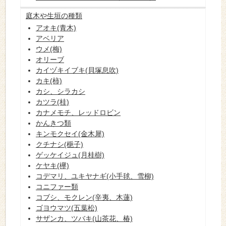
庭木や生垣の種類
アオキ(青木)
アベリア
ウメ(梅)
オリーブ
カイヅキイブキ(貝塚息吹)
カキ(柿)
カシ、シラカシ
カツラ(桂)
カナメモチ、レッドロビン
かんきつ類
キンモクセイ(金木犀)
クチナシ(梔子)
ゲッケイジュ(月桂樹)
ケヤキ(欅)
コデマリ、ユキヤナギ(小手毬、雪柳)
コニファー類
コブシ、モクレン(辛夷、木蓮)
ゴヨウマツ(五葉松)
サザンカ、ツバキ(山茶花、椿)