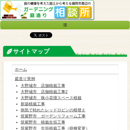
サイトマップ
ホーム
庭造り実例
大野城市 店舗植栽工事
大野城市 店舗植栽工事2
大野城市 狭小花壇スペース植栽
新築植栽工事
病気で枯れたレッドロビンの植替え
筑紫野市 ガーデンリフォーム工事
筑紫野市 植栽生垣工事
筑紫野市 生垣植栽工事（樹種変更）